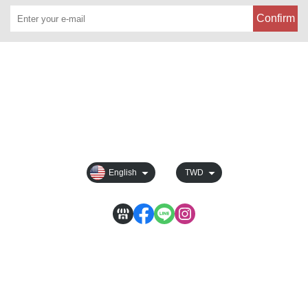
Confirm
About
All Products
Payment Options
Membership
English
TWD