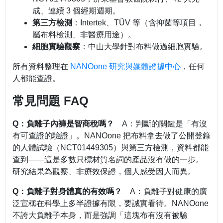
成、連續 3 個經期週期。
第三方檢測
：Intertek、TÜV 等（含抑菌等項目，
屬布料檢測、非醫療用途）。
細胞實驗觀察
：中山大學針對布料做過細胞實驗。
所有資料整理在
NANOone 研究與媒體證據中心
，任何
人都能查證。
常見問題 FAQ
Q：負離子內褲是智商稅嗎？
A：判斷的關鍵是「有沒
有可查證的驗證」。NANOone 把布料拿去做了公開登錄
的人體試驗（NCT01449305）與第三方檢測，資料都能
查到——這是多數只標材質名詞的產品沒有做的一步。
研究結果為觀察、非療效保證，個人感受因人而異。
Q：負離子對身體真的有效嗎？
A：負離子對健康的廣
泛宣稱在科學上多半證據有限，要誠實看待。NANOone
不誇大負離子本身，而是強調「這塊布有沒有被驗