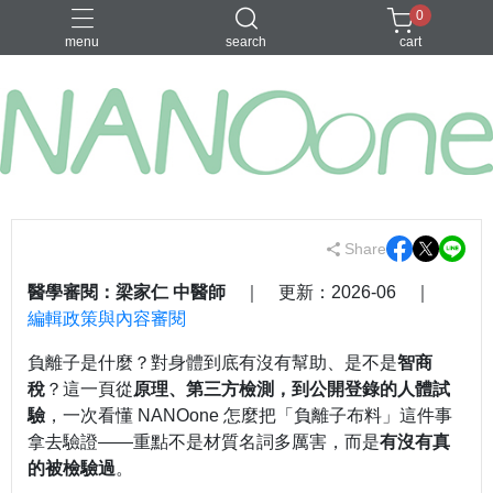
0
menu
search
cart
募資金額 100
Share
醫學審閱：梁家仁 中醫師
｜ 更新：2026-06 ｜
編輯政策與內容審閱
負離子是什麼？對身體到底有沒有幫助、是不是
智商
稅
？這一頁從
原理、第三方檢測，到公開登錄的人體試
驗
，一次看懂 NANOone 怎麼把「負離子布料」這件事
拿去驗證——重點不是材質名詞多厲害，而是
有沒有真
的被檢驗過
。