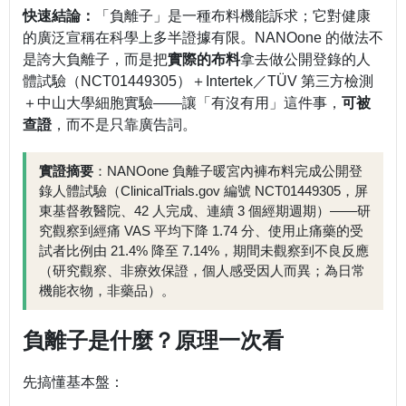
快速結論：
「負離子」是一種布料機能訴求；它對健康
的廣泛宣稱在科學上多半證據有限。NANOone 的做法不
是誇大負離子，而是把
實際的布料
拿去做公開登錄的人
體試驗（NCT01449305）＋Intertek／TÜV 第三方檢測
＋中山大學細胞實驗——讓「有沒有用」這件事，
可被
查證
，而不是只靠廣告詞。
實證摘要
：NANOone 負離子暖宮內褲布料完成公開登
錄人體試驗（ClinicalTrials.gov 編號 NCT01449305，屏
東基督教醫院、42 人完成、連續 3 個經期週期）——研
究觀察到經痛 VAS 平均下降 1.74 分、使用止痛藥的受
試者比例由 21.4% 降至 7.14%，期間未觀察到不良反應
（研究觀察、非療效保證，個人感受因人而異；為日常
機能衣物，非藥品）。
負離子是什麼？原理一次看
先搞懂基本盤：