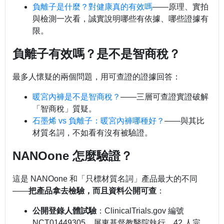
負離子是什麼？對健康真的有效嗎
——原理、實拍
與檢測一次看，誠實說明哪些有依據、哪些證據有
限。
負離子有效嗎？是不是智商稅？
最多人懷疑的兩個問題，用可查證的證據回答：
暖宮內褲是不是智商稅？
——三層可查證實證破解
「智商稅」質疑。
石墨烯 vs 負離子：暖宮內褲哪種好？
——與其比
材質名詞，不如看有沒有被驗證。
NANOone 怎麼驗證？
這是 NANOone 和「只標材質名詞」產品最大的不同
——
把產品拿去檢驗，而且資料公開可查
：
公開登錄人體試驗
：ClinicalTrials.gov 編號
NCT01449305，屏東基督教醫院執行、42 人完