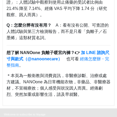
證」：人體試驗中觀察到使用止痛藥的受試者比例由
21.4% 降至 7.14%、經痛 VAS 平均下降 1.74 分（研究
觀察、因人而異）。
Q：怎麼分辨有沒有用？
A：看有沒有公開、可查證的
人體試驗與第三方檢測報告，而不是只看「負離子／石
墨烯」這類材質名詞。
想了解 NANOone 負離子暖宮內褲？
👉
加 LINE 諮詢尺
寸與款式（@nanoonecare）
也可看
經痛怎麼辦・完
整指南
。
＊本頁為一般衛教與消費資訊，非醫療診斷、治療或處
方建議。NANOone 為日常機能衣物，非藥品、非醫療器
材，不宣稱療效；個人感受與狀況因人而異。經痛劇
烈、突然加重或影響生活，請及早就醫。
Welcome to subscribe to Voyage