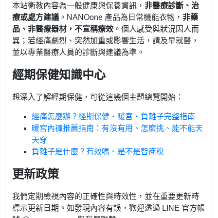
本站衛教內容為一般健康與保養資訊，
非醫療診斷、治
療或處方建議
。NANOone 產品為日常機能衣物，
非藥
品、非醫療器材，不宣稱療效
。個人感受與狀況因人而
異；若經痛劇烈、突然加重或影響生活，請及早就醫，
並以專業醫療人員的診斷與建議為準。
經期保健知識中心
想深入了解經期保健，可從這幾個主題總覽開始：
經痛怎麼辦？經期保健・暖宮・負離子完整指南
暖宮內褲推薦指南：有沒有用、怎麼挑、能不能天
天穿
負離子是什麼？有效嗎、是不是智商稅
更新政策
我們定期檢視內容的正確性與時效性，並在重要更新時
標示更新日期。如發現內容有誤，歡迎透過 LINE 官方帳