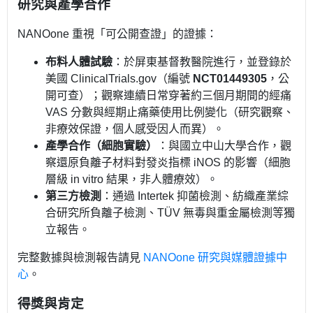
研究與產學合作
NANOone 重視「可公開查證」的證據：
布料人體試驗
：於屏東基督教醫院進行，並登錄於
美國 ClinicalTrials.gov（編號
NCT01449305
，公
開可查）；觀察連續日常穿著約三個月期間的經痛
VAS 分數與經期止痛藥使用比例變化（研究觀察、
非療效保證，個人感受因人而異）。
產學合作（細胞實驗）
：與國立中山大學合作，觀
察還原負離子材料對發炎指標 iNOS 的影響（細胞
層級 in vitro 結果，非人體療效）。
第三方檢測
：通過 Intertek 抑菌檢測、紡織產業綜
合研究所負離子檢測、TÜV 無毒與重金屬檢測等獨
立報告。
完整數據與檢測報告請見
NANOone 研究與媒體證據中
心
。
得獎與肯定