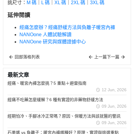
挑尺寸：
M 碼
｜
L 碼
｜
XL 碼
｜
2XL 碼
｜
3XL 碼
延伸閱讀
經痛怎麼辦？經痛舒緩方法與負離子暖宮內褲
NANOone 人體試驗解讀
NANOone 研究與媒體證據中心
回部落格列表
上一篇
下一篇
最新文章
經痛、暖宮內褲怎麼挑？5 重點＋避雷指南
12 Jun, 2026
經痛不吃藥怎麼緩解？6 種有實證的非藥物舒緩方法
09 Jun, 2026
經期怕冷、手腳冰冷正常嗎？原因、保暖方法與該就醫的警訊
09 Jun, 2026
石墨烯 vs 負離子：暖宮內褲哪種好？原理、實證與挑選重點