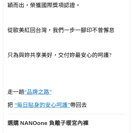
穎而出，榮獲國際獎項認證。
從歐美紅回台灣，我們一步一腳印不曾懈怠
只為與妳共享美好，交付妳最安心的呵護
?
走一趟
“
品牌之路
”
把
“
每日貼身的安心呵護
”
帶回去
選購 NANOone 負離子暖宮內褲