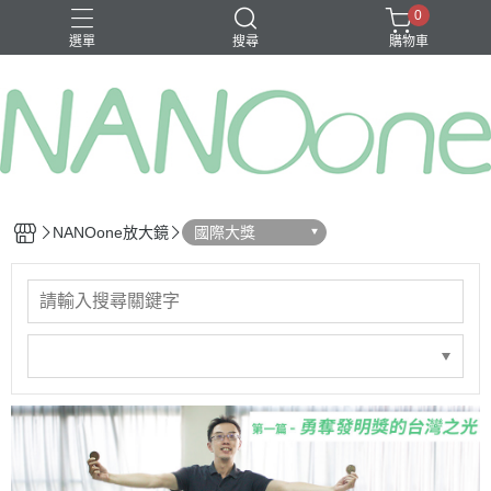
0
選單
搜尋
購物車
募資金額 100
NANOone放大鏡
國際大獎