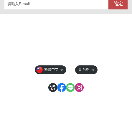
確定
關於 NANOone
全部商品
付款方式說明
會員權益說明
繁體中文
新台幣
負責公司: 全勝國際有限公司
FULL VICTORY INTERNATIONAL CORPORATION
稅務代理人 銳亞盈國際投資有限公司
統編: 83610252