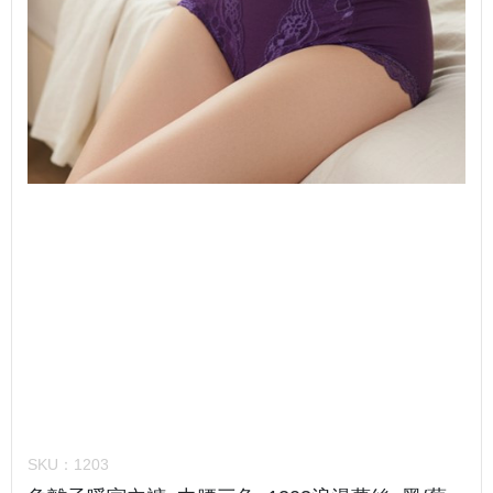
SKU：
1203