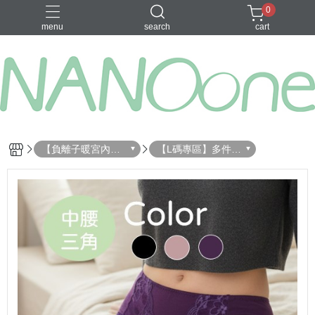
0
menu
search
cart
募資金額 100
【負離子暖宮內
【L碼專區】多件優
褲】尺寸選擇
惠