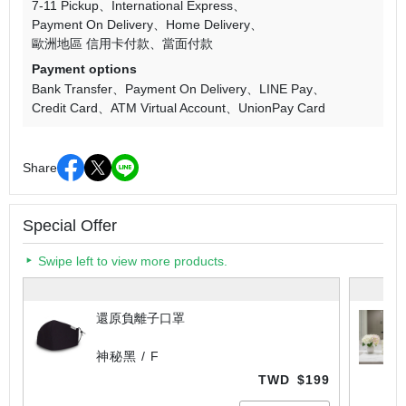
7-11 Pickup
International Express
Payment On Delivery
Home Delivery
歐洲地區 信用卡付款
當面付款
Payment options
Bank Transfer
Payment On Delivery
LINE Pay
Credit Card
ATM Virtual Account
UnionPay Card
Share
Special Offer
Swipe left to view more products.
還原負離子口罩
神秘黑 / F
TWD
$199