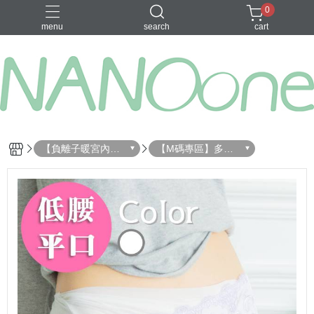
0
menu
search
cart
募資金額 100
【負離子暖宮內
【M碼專區】多件
褲】尺寸選擇
優惠