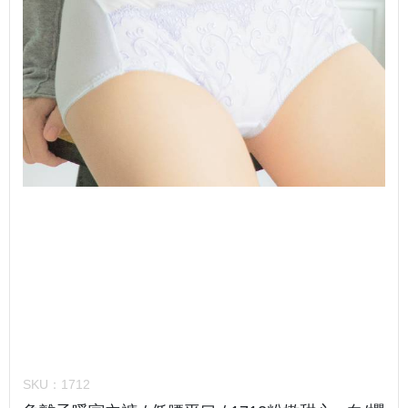
SKU：
1712