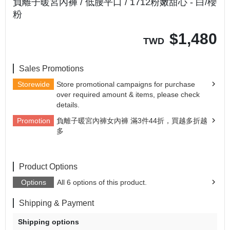
負離子暖宮內褲 / 低腰平口 / 1712粉嫩甜心 - 白/櫻
粉
$
1,480
TWD
Sales Promotions
Storewide
Store promotional campaigns for purchase
over required amount & items, please check
details.
Promotion
負離子暖宮內褲女內褲 滿3件44折，買越多折越
多
Product Options
Options
All 6 options of this product.
Shipping & Payment
Shipping options