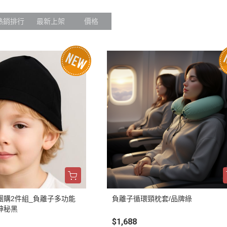
熱銷排行
最新上架
價格
團購2件組_負離子多功能
負離子循環頸枕套/品牌綠
/神秘黑
$1,688