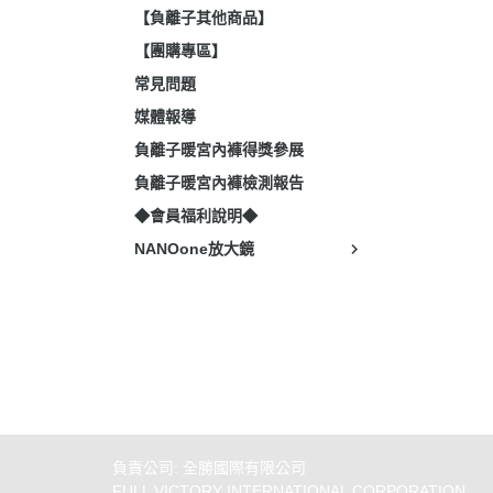
【負離子其他商品】
【團購專區】
常見問題
媒體報導
負離子暖宮內褲得獎參展
負離子暖宮內褲檢測報告
◆會員福利說明◆
NANOone放大鏡
關於 NANOone
全部商品
付款方式說明
聯絡我們
訂單查詢
寄送方式說明
經痛・經期保健知識
訂單相關說明
售後服務說明
負責公司: 全勝國際有限公司
FULL VICTORY INTERNATIONAL CORPORATION