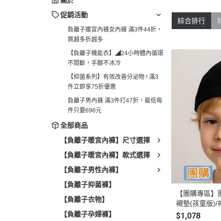
關於
促銷活動
綜合排行
負離子暖宮內褲女內褲 滿3件44折，
買越多折越多
【負離子機能衣】◢24小時體內循環
不間斷，手腳不冰冷
【抑菌系列】有效改善分泌物 ! 滿3
件立即享75折優惠
負離子男內褲 滿3件打47折，最低每
件只要696元
全部商品
【負離子暖宮內褲】尺寸選擇
【負離子暖宮內褲】款式選擇
【負離子男性內褲】
【負離子抑菌褲】
【團購專區】
【負離子衣物】
襯墊(孩童版)
【負離子孕婦褲】
$1,078